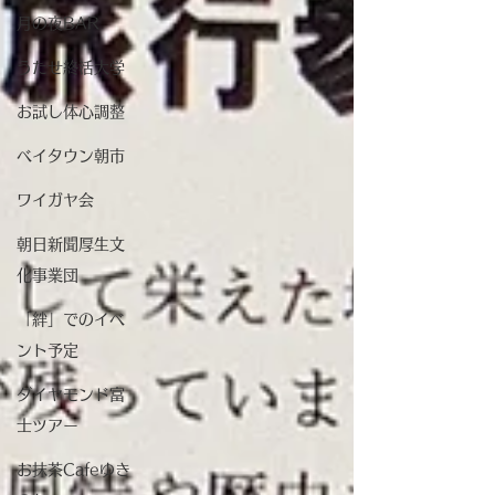
月の夜BAR
うたせ終活大学
お試し体心調整
ベイタウン朝市
ワイガヤ会
朝日新聞厚生文
化事業団
「絆」でのイベ
ント予定
ダイヤモンド富
士ツアー
お抹茶Cafeゆき