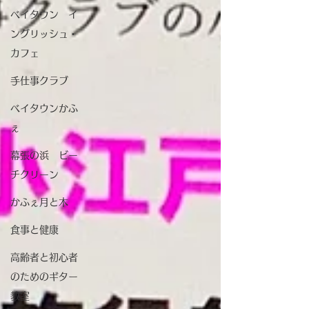
ベイタウン イ
ングリッシュ・
カフェ
手仕事クラブ
ベイタウンかふ
ぇ
幕張の浜 ビー
チクリーン
かふぇ月と木
食事と健康
高齢者と初心者
のためのギター
教室