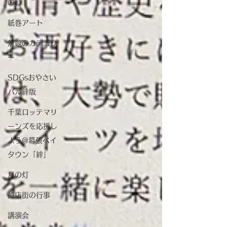
のわ
紙巻アート
無題のカテゴリ
ー
SDGsおやさい
バル絆版
千葉ロッテマリ
ーンズを応援し
よう@幕張ベイ
タウン「絆」
月の灯
商店街の行事
講演会