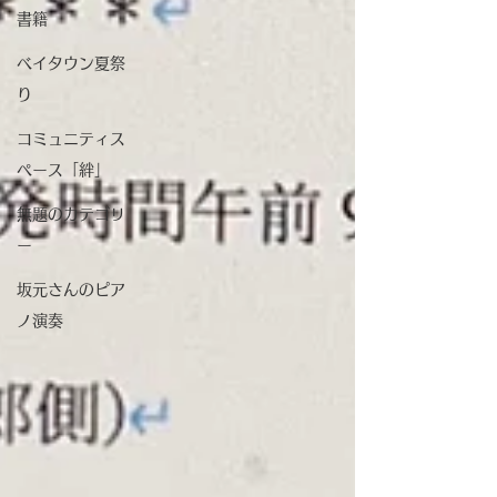
書籍
ベイタウン夏祭
り
コミュニティス
ペース「絆」
無題のカテゴリ
ー
坂元さんのピア
ノ演奏