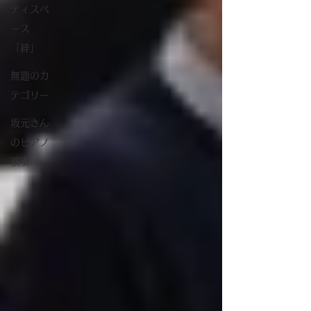
ティスペ
ース
「絆」
無題のカ
テゴリー
坂元さん
のピアノ
演奏