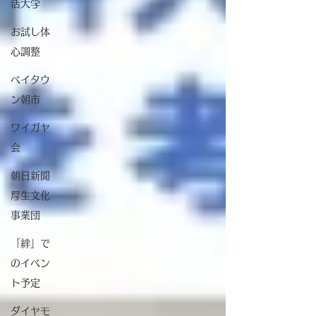
活大学
お試し体
心調整
ベイタウ
ン朝市
ワイガヤ
会
朝日新聞
厚生文化
事業団
「絆」で
のイベン
ト予定
ダイヤモ