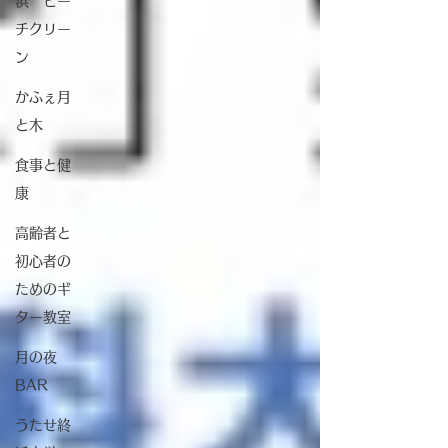
浜 ビー
チクリー
ン
かふぇ月
と木
食事と健
康
高齢者と
初心者の
ためのギ
ター教室
月の夜
BAR
うたせ終