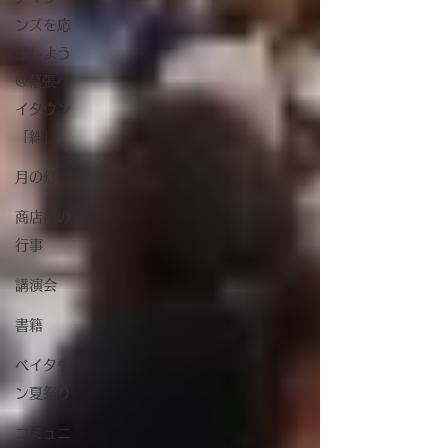
ンズを応
援しよう
@幕張ベ
イタウン
「絆」
月の灯
商店街の
行事
講演会
書籍
ベイタウ
ン夏祭り
コミュニ