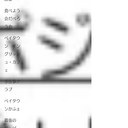
食べよう
会だべろ
う会
ベイタウ
ン イン
グリッシ
ュ・カフ
ェ
手仕事ク
ラブ
ベイタウ
ンかふぇ
幕張の