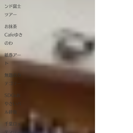
ンド富士
ツアー
お抹茶
Cafeゆき
のわ
紙巻アー
ト
無題のカ
テゴリー
SDGsお
やさいバ
ル絆版
千葉ロッ
テマリー