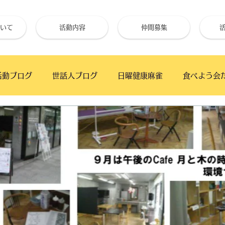
いて
活動内容
仲間募集
活動ブログ
世話人ブログ
日曜健康麻雀
食べよう会
フェ
手仕事クラブ
ベイタウンかふぇ
幕張の浜 
高齢者と初心者のためのギター教室
月の夜BAR
うた
朝市
ワイガヤ会
朝日新聞厚生文化事業団
「絆」で