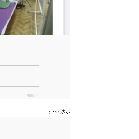
DGsおやさいバル絆版
演会
書籍
すべて表示