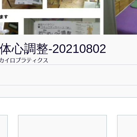
抹茶Cafeゆきのわ
紙巻アート
無題のカテゴリー
S
う@幕張ベイタウン「絆」
月の灯
商店街の行事
講
心調整-20210802
カイロプラティクス