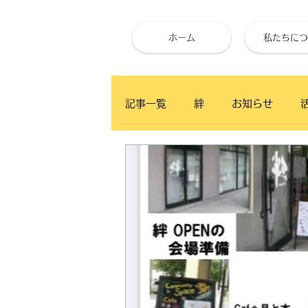
ホーム
私たちにつ
記事一覧
絆
お知らせ
ベイタウン イングリッシュ・カ
かふぇ月と木
食事と健康
お試し体心調整
ベイタウン