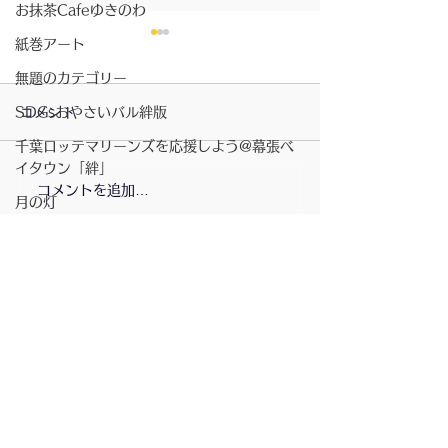
お抹茶Cafeゆきのわ
紙巻アート
無題のカテゴリー
コメント
SDGsおやさいバル絆版
千葉ロッテマリーンズを応援しよう@幕張ベ
2026/07/23〜月の灯
イタウン「絆」
コメントを追加…
2026/7/23〜お
月の灯
きのわ
商店街の行事
講演会
書籍
ベイタウン夏祭り
配信登録
コミュニティスペース「絆」
無題のカテゴリー
坂元さんのピアノ演奏