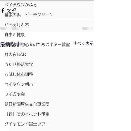
ベイタウンかふぇ
幕張の浜 ビーチクリーン
かふぇ月と木
食事と健康
すべて表示
最新記事
高齢者と初心者のためのギター教室
月の夜BAR
うたせ終活大学
お試し体心調整
ベイタウン朝市
ワイガヤ会
朝日新聞厚生文化事業団
「絆」でのイベント予定
ダイヤモンド富士ツアー