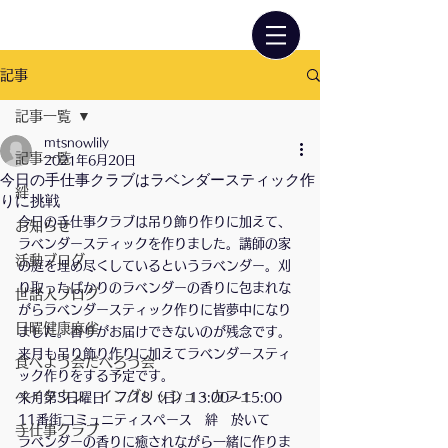
記事
記事一覧
mtsnowlily
記事一覧
2021年6月20日
今日の手仕事クラブはラベンダースティック作
絆
りに挑戦
今日の手仕事クラブは吊り飾り作りに加えて、
お知らせ
ラベンダースティックを作りました。講師の家
活動ブログ
の庭を埋め尽くしているというラベンダー。刈
り取ったばかりのラベンダーの香りに包まれな
世話人ブログ
がらラベンダースティック作りに皆夢中になり
日曜健康麻雀
ました。香りがお届けできないのが残念です。
来月も吊り飾り作りに加えてラベンダースティ
食べよう会だべろう会
ック作りをする予定です。
ベイタウン イングリッシュ・カフェ
来月第3日曜日　7/18（日）13:00〜15:00
11番街コミュニティスペース　絆　於いて
手仕事クラブ
ラベンダーの香りに癒されながら一緒に作りま