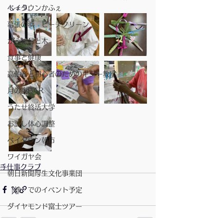
ベイタウンかふぇ
しょう。
幕張の浜 ビーチクリーン
かふぇ月と木
食事と健康
高齢者と初心者のためのギター教室
月の夜BAR
うたせ終活大学
お試し体心調整
ベイタウン朝市
ワイガヤ会
手仕事クラブ
朝日新聞厚生文化事業団
「絆」でのイベント予定
ダイヤモンド富士ツアー