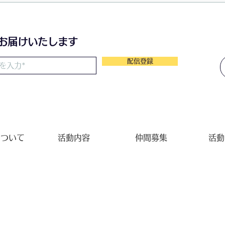
「同年代との比較」を見える化す
るち
る検査プログラム。病気の診断目
的ではなく、認知症などの将来リ
をお届けいたします
スクを早期に把握するための指標
として活用されている。 👉脳を
配信登録
構造的に505分割した3D画像。
👉水をたたえている隙間の脳室
が脳が萎縮
について
活動内容
仲間募集
活動