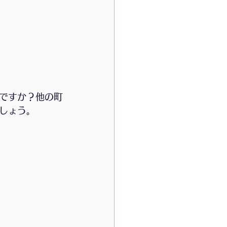
DGsおやさいバル絆版
演会
書籍
ですか？他の町
しょう。