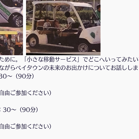
抹茶Cafeゆきのわ
紙巻アート
無題のカテゴリー
S
う@幕張ベイタウン「絆」
月の灯
商店街の行事
講
ために。「小さな移動サービス」でどこへいってみたい
ながらベイタウンの未来のお出かけについてお話ししま
:30〜（90分）
自由ご参加ください）
：30〜（90分）
自由ご参加ください）