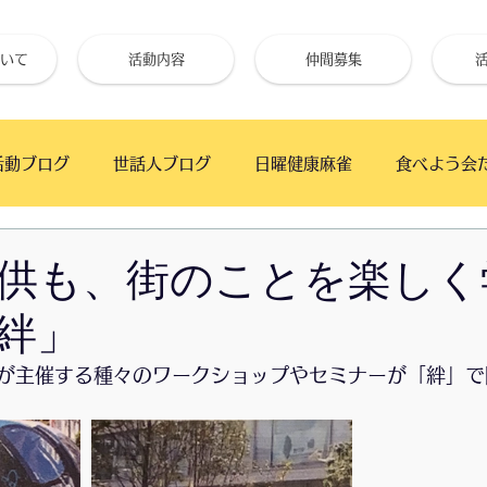
いて
活動内容
仲間募集
活動ブログ
世話人ブログ
日曜健康麻雀
食べよう会
フェ
手仕事クラブ
ベイタウンかふぇ
幕張の浜 
供も、街のことを楽しく
絆」
高齢者と初心者のためのギター教室
月の夜BAR
うた
が主催する種々のワークショップやセミナーが「絆」で
朝市
ワイガヤ会
朝日新聞厚生文化事業団
「絆」で