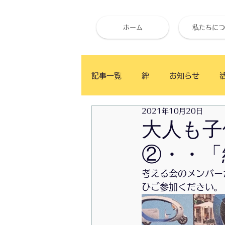
ホーム
私たちにつ
記事一覧
絆
お知らせ
2021年10月20日
ベイタウン イングリッシュ・カ
大人も子
②・・「
かふぇ月と木
食事と健康
考える会のメンバー
ひご参加ください。
お試し体心調整
ベイタウン