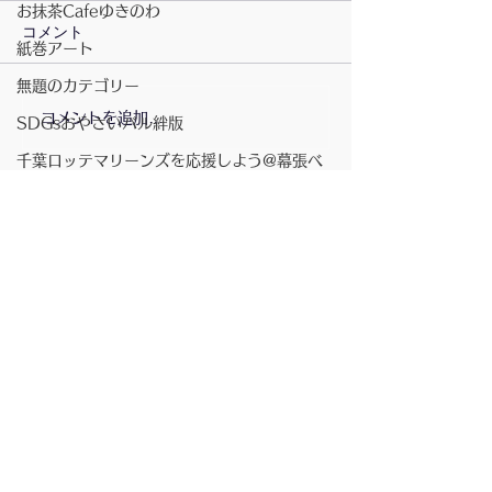
技術〜
お抹茶Cafeゆきのわ
◼️3万件の画像でリスクを数
コメント
紙巻アート
値化。 👉 「MVision
health」:頭部MRI画像を
無題のカテゴリー
AI（人工知能）で解析し、脳
コメントを追加…
3月の食べよう
SDGsおやさいバル絆版
の萎縮度や血管性変化を数値
じるちらし寿司
千葉ロッテマリーンズを応援しよう@幕張ベ
化(世界初)して「脳年齢」や
イタウン「絆」
「同年代との比較」を見える
化する検査プログラム。病気
月の灯
の診断目的ではなく、認知症
商店街の行事
などの将来リスクを早期に把
握するための指標として活用
講演会
配信登録
されている。 👉脳を構造的
書籍
に505分割した3D画像。 👉
ベイタウン夏祭り
水をたたえている隙間の脳室
が脳が萎縮
コミュニティスペース「絆」
無題のカテゴリー
坂元さんのピアノ演奏