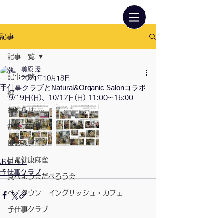
記事
記事一覧
美原 環
記事一覧
2021年10月18日
手仕事クラブとNatural&Organic Salonコラボ
絆
9/19日(日)、10/17日(日) 11:00〜16:00
お知らせ
活動ブログ
世話人ブログ
日曜健康麻雀
お知らせ
手仕事クラブ
食べよう会だべろう会
ベイタウン イングリッシュ・カフェ
手仕事クラブ