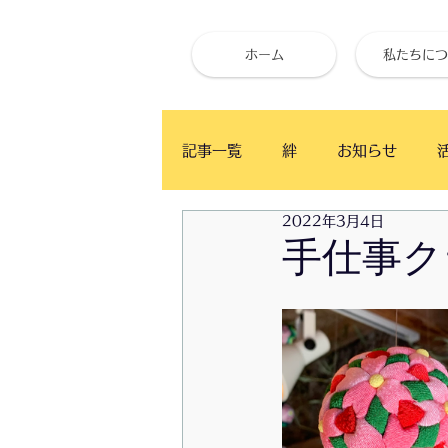
ホーム
私たちにつ
記事一覧
絆
お知らせ
2022年3月4日
ベイタウン イングリッシュ・カ
手仕事ク
かふぇ月と木
食事と健康
お試し体心調整
ベイタウン