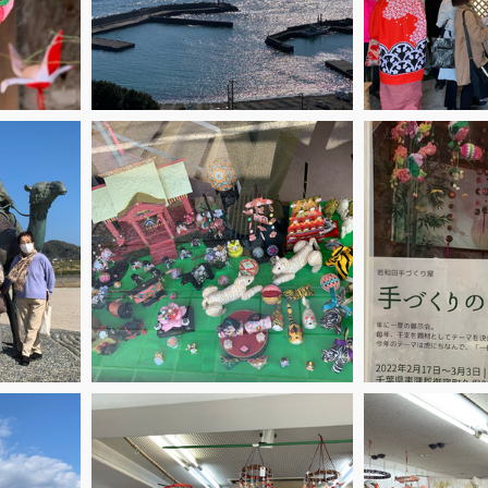
抹茶Cafeゆきのわ
紙巻アート
無題のカテゴリー
S
う@幕張ベイタウン「絆」
月の灯
商店街の行事
講