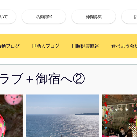
いて
活動内容
仲間募集
活動ブログ
世話人ブログ
日曜健康麻雀
食べよう会
フェ
手仕事クラブ
ベイタウンかふぇ
幕張の浜 
ラブ＋御宿へ②
高齢者と初心者のためのギター教室
月の夜BAR
うた
朝市
ワイガヤ会
朝日新聞厚生文化事業団
「絆」で