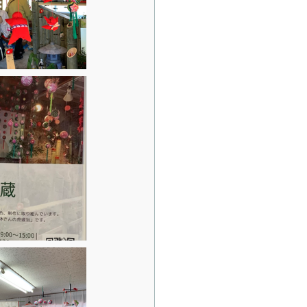
DGsおやさいバル絆版
演会
書籍