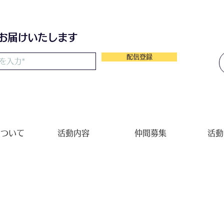
「同年代との比較」を見える化す
るち
る検査プログラム。病気の診断目
的ではなく、認知症などの将来リ
をお届けいたします
スクを早期に把握するための指標
として活用されている。 👉脳を
配信登録
構造的に505分割した3D画像。
👉水をたたえている隙間の脳室
が脳が萎縮
について
活動内容
仲間募集
活動