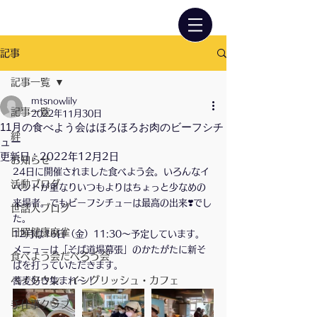
記事
記事一覧
mtsnowlily
記事一覧
2022年11月30日
11月の食べよう会はほろほろお肉のビーフシチ
絆
ュー
更新日：
2022年12月2日
お知らせ
24日に開催されました食べよう会。いろんなイ
活動ブログ
ベントが重なりいつもよりはちょっと少なめの
来場者。でもビーフシチューは最高の出来❣️でし
世話人ブログ
た。
日曜健康麻雀
12月は16日（金）11:30〜予定しています。
メニューは「そば道場幕張」のかたがたに新そ
食べよう会だべろう会
ばを打っていただきます。
ベイタウン イングリッシュ・カフェ
蕎麦好き集まれ〜！
手仕事クラブ