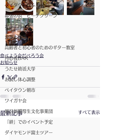
ベイタウンかふぇ
幕張の浜 ビーチクリーン
かふぇ月と木
食事と健康
高齢者と初心者のためのギター教室
食べよう会だべろう会
月の夜BAR
お知らせ
うたせ終活大学
お試し体心調整
ベイタウン朝市
ワイガヤ会
朝日新聞厚生文化事業団
すべて表示
最新記事
「絆」でのイベント予定
ダイヤモンド富士ツアー