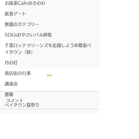
お抹茶Cafeゆきのわ
紙巻アート
無題のカテゴリー
SDGsおやさいバル絆版
千葉ロッテマリーンズを応援しよう@幕張ベ
イタウン「絆」
月の灯
商店街の行事
最先端の認知症予防！〜
講演会
超高齢社会を救う新たな
技術〜
書籍
◼️3万件の画像でリスクを数
コメント
ベイタウン夏祭り
値化。 👉 「MVision
health」:頭部MRI画像を
コミュニティスペース「絆」
AI（人工知能）で解析し、脳
コメントを追加…
3月の食べよう
無題のカテゴリー
の萎縮度や血管性変化を数値
じるちらし寿司
坂元さんのピアノ演奏
化(世界初)して「脳年齢」や