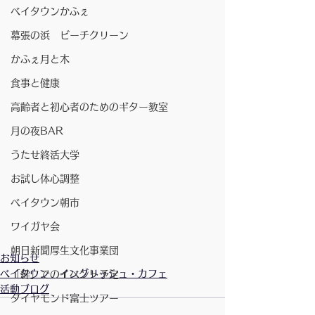
ベイタウンかふぇ
幕張の浜 ビーチクリーン
かふぇ月と木
食事と健康
高齢者と初心者のためのギター教室
月の夜BAR
うたせ終活大学
お試し体心調整
ベイタウン朝市
ワイガヤ会
朝日新聞厚生文化事業団
お知らせ
ベイタウン イングリッシュ・カフェ
「絆」でのイベント予定
活動ブログ
ダイヤモンド富士ツアー