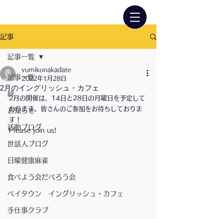
記事
記事一覧
yumikonakadate
記事一覧
2022年1月28日
2月のイングリッシュ・カフェ
絆
2月の開催は、14日と28日の月曜日を予定して
おります。皆さんのご参加をお待ちしておりま
お知らせ
す！
活動ブログ
Please join us!
世話人ブログ
日曜健康麻雀
食べよう会だべろう会
ベイタウン イングリッシュ・カフェ
手仕事クラブ