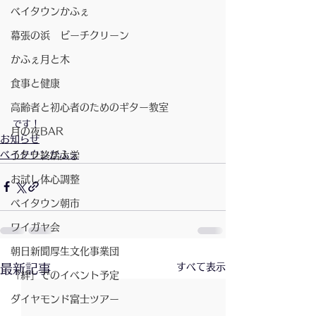
ベイタウンかふぇ
幕張の浜 ビーチクリーン
かふぇ月と木
食事と健康
高齢者と初心者のためのギター教室
です！
月の夜BAR
お知らせ
ベイタウンかふぇ
うたせ終活大学
お試し体心調整
ベイタウン朝市
ワイガヤ会
朝日新聞厚生文化事業団
すべて表示
最新記事
「絆」でのイベント予定
ダイヤモンド富士ツアー