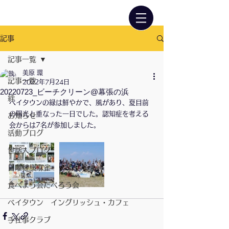
記事
記事一覧
美原 環
記事一覧
2022年7月24日
20220723_ビーチクリーン@幕張の浜
絆
ベイタウンの緑は鮮やかで、風があり、夏目前
の陽光と重なった一日でした。認知症を考える
お知らせ
会からは7名が参加しました。
活動ブログ
世話人ブログ
日曜健康麻雀
食べよう会だべろう会
ベイタウン イングリッシュ・カフェ
手仕事クラブ