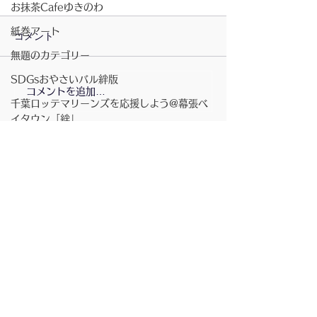
お抹茶Cafeゆきのわ
紙巻アート
コメント
無題のカテゴリー
2026/07/23〜月の灯
SDGsおやさいバル絆版
コメントを追加…
2026/7/23〜お
千葉ロッテマリーンズを応援しよう@幕張ベ
きのわ
イタウン「絆」
月の灯
商店街の行事
講演会
配信登録
書籍
ベイタウン夏祭り
コミュニティスペース「絆」
無題のカテゴリー
坂元さんのピアノ演奏