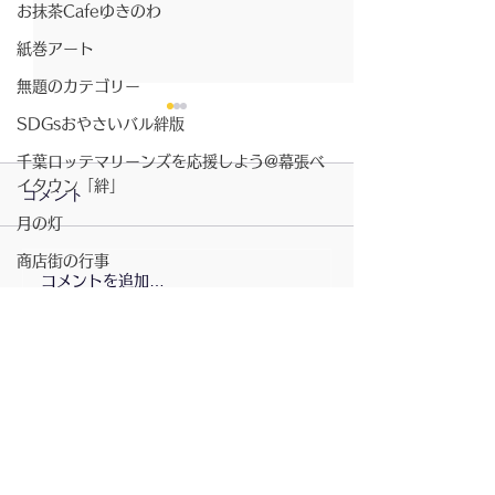
お抹茶Cafeゆきのわ
紙巻アート
無題のカテゴリー
SDGsおやさいバル絆版
千葉ロッテマリーンズを応援しよう@幕張ベ
イタウン「絆」
コメント
月の灯
2026/07/23〜月の灯
商店街の行事
コメントを追加…
2026/7/23〜お
講演会
きのわ
書籍
ベイタウン夏祭り
コミュニティスペース「絆」
無題のカテゴリー
配信登録
坂元さんのピアノ演奏