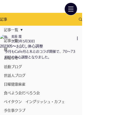
記事
記事一覧
美原 環
記事一覧
2023年5月30日
202305〜お試し体心調整
絆
今月もCafe月と木とのコラボ開催で、70〜73
回目の体心調整となりました。
お知らせ
活動ブログ
世話人ブログ
日曜健康麻雀
食べよう会だべろう会
ベイタウン イングリッシュ・カフェ
手仕事クラブ