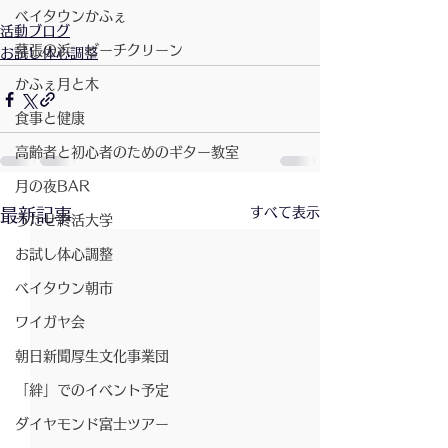
ベイタウンかふぇ
活動ブログ
幕張の浜 ビーチクリーン
お試し体心調整
かふぇ月と木
食事と健康
高齢者と初心者のためのギター教室
月の夜BAR
すべて表示
最新記事
うたせ終活大学
お試し体心調整
ベイタウン朝市
ワイガヤ会
朝日新聞厚生文化事業団
「絆」でのイベント予定
ダイヤモンド富士ツアー