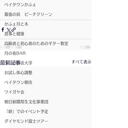
ベイタウンかふぇ
幕張の浜 ビーチクリーン
かふぇ月と木
食事と健康
高齢者と初心者のためのギター教室
月の夜BAR
すべて表示
最新記事
うたせ終活大学
お試し体心調整
ベイタウン朝市
ワイガヤ会
朝日新聞厚生文化事業団
「絆」でのイベント予定
ダイヤモンド富士ツアー