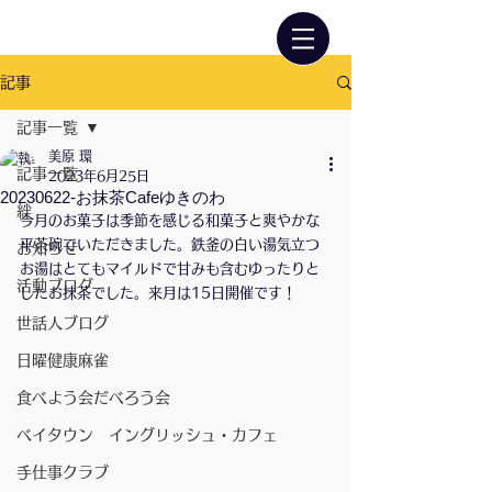
記事
記事一覧
美原 環
記事一覧
2023年6月25日
20230622-お抹茶Cafeゆきのわ
絆
今月のお菓子は季節を感じる和菓子と爽やかな
平茶碗でいただきました。鉄釜の白い湯気立つ
お知らせ
お湯はとてもマイルドで甘みも含むゆったりと
活動ブログ
したお抹茶でした。来月は15日開催です！
世話人ブログ
日曜健康麻雀
食べよう会だべろう会
ベイタウン イングリッシュ・カフェ
手仕事クラブ