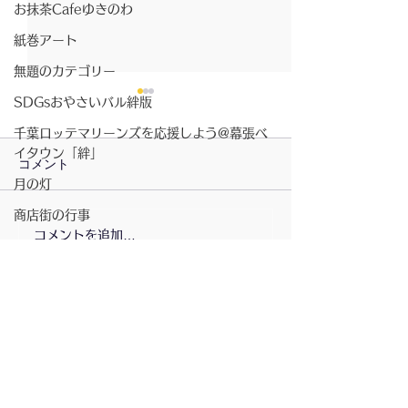
お抹茶Cafeゆきのわ
紙巻アート
無題のカテゴリー
SDGsおやさいバル絆版
千葉ロッテマリーンズを応援しよう@幕張ベ
イタウン「絆」
コメント
月の灯
2026/07/23〜月の灯
商店街の行事
コメントを追加…
2026/7/23〜お
講演会
きのわ
書籍
ベイタウン夏祭り
コミュニティスペース「絆」
無題のカテゴリー
配信登録
坂元さんのピアノ演奏