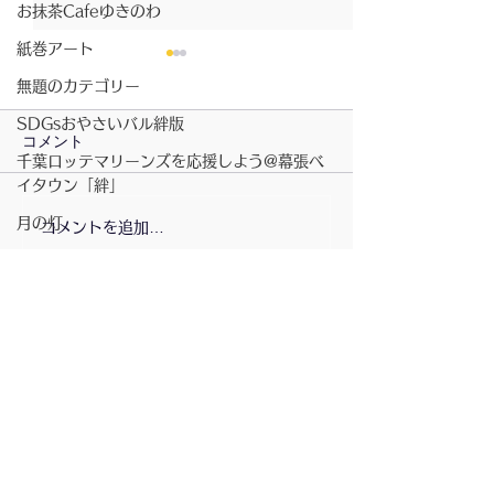
お抹茶Cafeゆきのわ
紙巻アート
無題のカテゴリー
SDGsおやさいバル絆版
コメント
千葉ロッテマリーンズを応援しよう@幕張ベ
イタウン「絆」
2026/07/23〜月の灯
月の灯
コメントを追加…
2026/7/23〜お
きのわ
商店街の行事
講演会
書籍
ベイタウン夏祭り
コミュニティスペース「絆」
配信登録
無題のカテゴリー
坂元さんのピアノ演奏