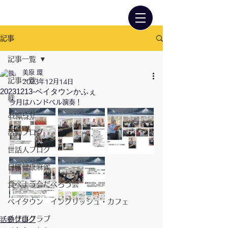
記事
記事一覧
美原 環
記事一覧
2023年12月14日
20231213-ベイタウンかふぇ
絆
今月はハンドベル演奏！
お知らせ
活動ブログ
世話人ブログ
日曜健康麻雀
食べよう会だべろう会
ベイタウン イングリッシュ・カフェ
手仕事クラブ
活動ブログ