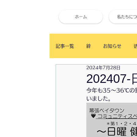
ホーム
私たちにつ
記事一覧
絆
お知らせ
2024年7月28日
ベイタウン イングリッシュ・カ
20240
今年も35〜36℃
かふぇ月と木
食事と健康
いました。
お試し体心調整
ベイタウン