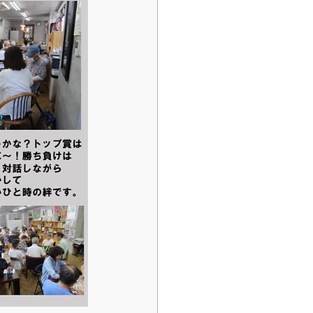
DGsおやさいバル絆版
演会
書籍