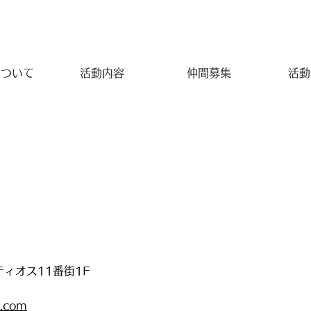
について
活動内容
仲間募集
活動
ティオス11番街1F
l.com