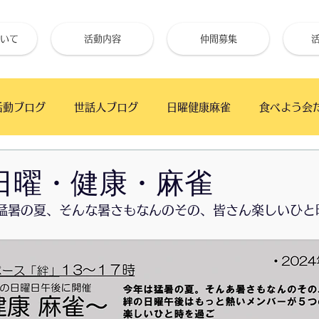
いて
活動内容
仲間募集
活動ブログ
世話人ブログ
日曜健康麻雀
食べよう会
フェ
手仕事クラブ
ベイタウンかふぇ
幕張の浜 
7-日曜・健康・麻雀
の猛暑の夏、そんな暑さもなんのその、皆さん楽しいひと
高齢者と初心者のためのギター教室
月の夜BAR
うた
朝市
ワイガヤ会
朝日新聞厚生文化事業団
「絆」で