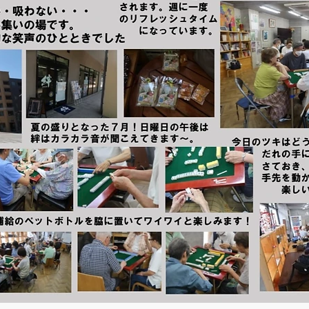
抹茶Cafeゆきのわ
紙巻アート
無題のカテゴリー
S
う@幕張ベイタウン「絆」
月の灯
商店街の行事
講