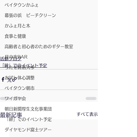
ベイタウンかふぇ
幕張の浜 ビーチクリーン
かふぇ月と木
食事と健康
高齢者と初心者のためのギター教室
月の夜BAR
活動ブログ
「絆」でのイベント予定
うたせ終活大学
お試し体心調整
ベイタウン朝市
ワイガヤ会
朝日新聞厚生文化事業団
すべて表示
最新記事
「絆」でのイベント予定
ダイヤモンド富士ツアー