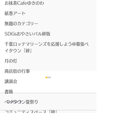
お抹茶Cafeゆきのわ
紙巻アート
無題のカテゴリー
SDGsおやさいバル絆版
千葉ロッテマリーンズを応援しよう@幕張ベ
イタウン「絆」
月の灯
商店街の行事
講演会
書籍
コメント
ベイタウン夏祭り
コミュニティスペース「絆」
2026/07/23〜月の灯
無題のカテゴリー
コメントを追加…
2026/7/23〜お
きのわ
坂元さんのピアノ演奏