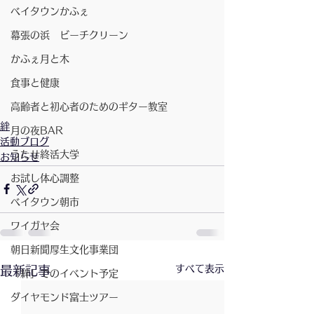
ベイタウンかふぇ
幕張の浜 ビーチクリーン
かふぇ月と木
食事と健康
高齢者と初心者のためのギター教室
絆
月の夜BAR
活動ブログ
うたせ終活大学
お知らせ
お試し体心調整
ベイタウン朝市
ワイガヤ会
朝日新聞厚生文化事業団
すべて表示
最新記事
「絆」でのイベント予定
ダイヤモンド富士ツアー