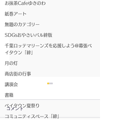
お抹茶Cafeゆきのわ
紙巻アート
無題のカテゴリー
SDGsおやさいバル絆版
千葉ロッテマリーンズを応援しよう@幕張ベ
イタウン「絆」
月の灯
商店街の行事
講演会
書籍
ベイタウン夏祭り
コメント
コミュニティスペース「絆」
2026/07/23〜月の灯
無題のカテゴリー
コメントを追加…
2026/7/23〜お
坂元さんのピアノ演奏