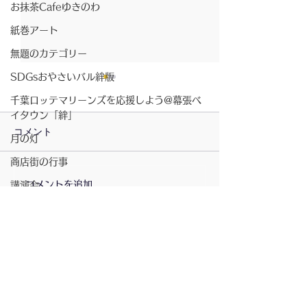
お抹茶Cafeゆきのわ
紙巻アート
無題のカテゴリー
SDGsおやさいバル絆版
千葉ロッテマリーンズを応援しよう@幕張ベ
イタウン「絆」
コメント
月の灯
商店街の行事
2026/07/23〜月の灯
コメントを追加…
2026/7/23〜お
講演会
きのわ
書籍
ベイタウン夏祭り
コミュニティスペース「絆」
無題のカテゴリー
配信登録
坂元さんのピアノ演奏