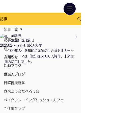
記事
記事一覧
美原 環
記事一覧
2025年2月26日
202502〜うたせ終活大学
絆
〜100年人生を知的に元気に生きるセミナー〜
今月のテーマは「認知症600万人時代、未来信
お知らせ
託の活用」でした。
活動ブログ
世話人ブログ
日曜健康麻雀
食べよう会だべろう会
ベイタウン イングリッシュ・カフェ
手仕事クラブ