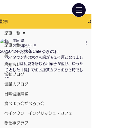
記事
記事一覧
美原 環
記事一覧
2025年5月1日
20250424-お抹茶Cafeゆきのわ
絆
ベイタウン内の木々も緑が映える頃となりまし
た。今月は初夏を感じる和菓子が並び、ゆった
お知らせ
りとした「絆」でのお抹茶カフェのひと時でし
活動ブログ
た。
世話人ブログ
日曜健康麻雀
食べよう会だべろう会
ベイタウン イングリッシュ・カフェ
手仕事クラブ