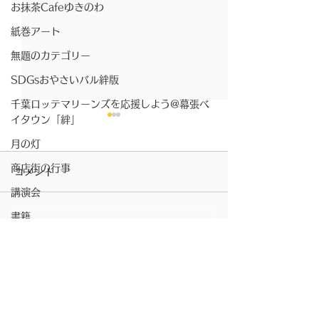
お抹茶Cafeゆきのわ
紙巻アート
無題のカテゴリー
SDGsおやさいバル絆版
千葉ロッテマリーンズを応援しよう@幕張ベ
イタウン「絆」
月の灯
商店街の行事
コメント
講演会
2026/07/23〜月の灯
書籍
コメントを追加…
2026/7/23〜お
ベイタウン夏祭り
きのわ
コミュニティスペース「絆」
無題のカテゴリー
坂元さんのピアノ演奏