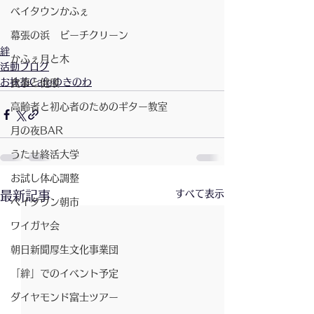
ベイタウンかふぇ
幕張の浜 ビーチクリーン
絆
かふぇ月と木
活動ブログ
お抹茶Cafeゆきのわ
食事と健康
高齢者と初心者のためのギター教室
月の夜BAR
うたせ終活大学
お試し体心調整
すべて表示
最新記事
ベイタウン朝市
ワイガヤ会
朝日新聞厚生文化事業団
「絆」でのイベント予定
ダイヤモンド富士ツアー