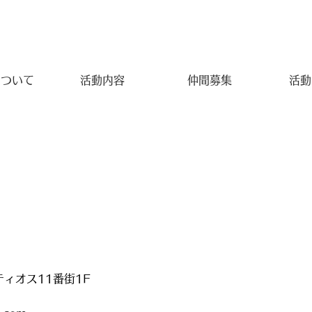
について
活動内容
仲間募集
活動
ティオス11番街1F