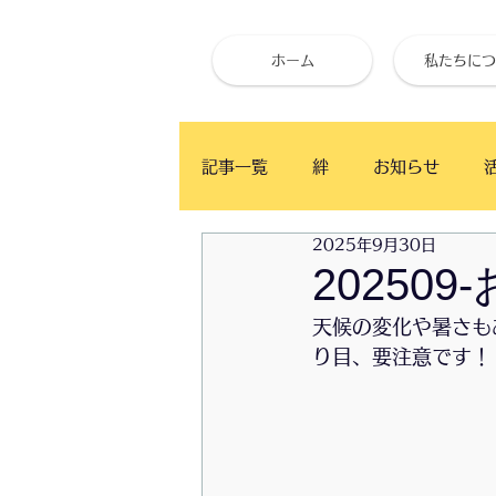
ホーム
私たちにつ
記事一覧
絆
お知らせ
2025年9月30日
ベイタウン イングリッシュ・カ
20250
天候の変化や暑さも
かふぇ月と木
食事と健康
り目、要注意です！
お試し体心調整
ベイタウン