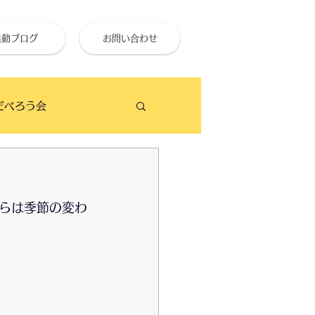
活動ブログ
お問い合わせ
だべろう会
ビーチクリーン
らは季節の変わ
せ終活大学
のイベント予定