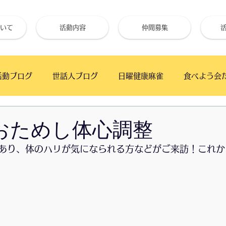
いて
活動内容
仲間募集
活動ブログ
世話人ブログ
日曜健康麻雀
食べよう会
フェ
手仕事クラブ
ベイタウンかふぇ
幕張の浜 
9-おためし体心調整
あり、体のハリが気になられる方などがご来訪！これか
高齢者と初心者のためのギター教室
月の夜BAR
うた
朝市
ワイガヤ会
朝日新聞厚生文化事業団
「絆」で