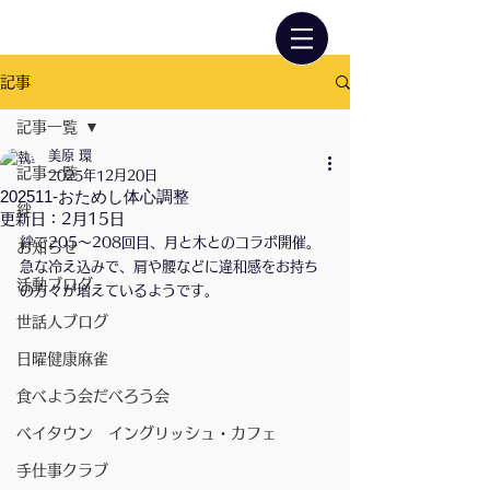
記事
記事一覧
美原 環
記事一覧
2025年12月20日
202511-おためし体心調整
絆
更新日：
2月15日
絆で205〜208回目、月と木とのコラボ開催。
お知らせ
急な冷え込みで、肩や腰などに違和感をお持ち
活動ブログ
の方々が増えているようです。
世話人ブログ
日曜健康麻雀
食べよう会だべろう会
ベイタウン イングリッシュ・カフェ
手仕事クラブ