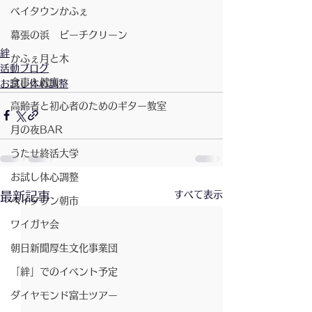
ベイタウンかふぇ
幕張の浜 ビーチクリーン
絆
かふぇ月と木
活動ブログ
食事と健康
お試し体心調整
高齢者と初心者のためのギター教室
月の夜BAR
うたせ終活大学
お試し体心調整
すべて表示
最新記事
ベイタウン朝市
ワイガヤ会
朝日新聞厚生文化事業団
「絆」でのイベント予定
ダイヤモンド富士ツアー