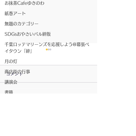
お抹茶Cafeゆきのわ
紙巻アート
無題のカテゴリー
SDGsおやさいバル絆版
千葉ロッテマリーンズを応援しよう@幕張ベ
イタウン「絆」
月の灯
商店街の行事
コメント
講演会
2026/07/23〜月の灯
書籍
コメントを追加…
2026/7/23〜お
ベイタウン夏祭り
きのわ
コミュニティスペース「絆」
無題のカテゴリー
坂元さんのピアノ演奏