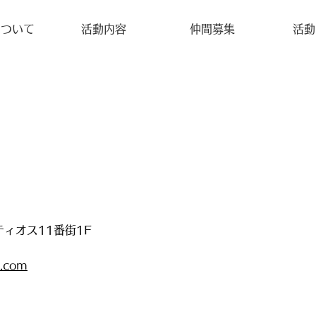
について
活動内容
仲間募集
活動
ティオス11番街1F
l.com