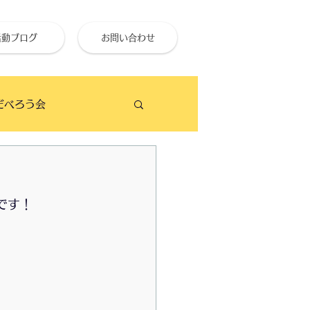
活動ブログ
お問い合わせ
だべろう会
ビーチクリーン
です！
せ終活大学
のイベント予定