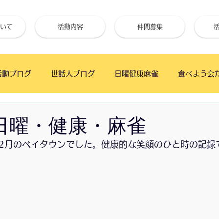
いて
活動内容
仲間募集
活動ブログ
世話人ブログ
日曜健康麻雀
食べよう会
フェ
手仕事クラブ
ベイタウンかふぇ
幕張の浜 
2-日曜・健康・麻雀
2月のベイタウンでした。健康的な笑顔のひと時の記録
高齢者と初心者のためのギター教室
月の夜BAR
うた
朝市
ワイガヤ会
朝日新聞厚生文化事業団
「絆」で