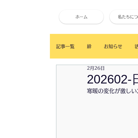
ホーム
私たちにつ
記事一覧
絆
お知らせ
2月26日
ベイタウン イングリッシュ・カ
20260
寒暖の変化が激しい
かふぇ月と木
食事と健康
お試し体心調整
ベイタウン