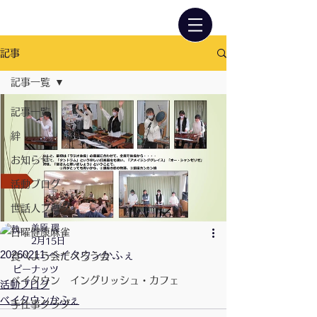
記事
記事一覧
記事一覧
絆
お知らせ
活動ブログ
世話人ブログ
美原 環
日曜健康麻雀
2月15日
20260211-ベイタウンかふぇ
食べよう会だべろう会
ピーナッツ
ベイタウン イングリッシュ・カフェ
活動ブログ
ベイタウンかふぇ
手仕事クラブ