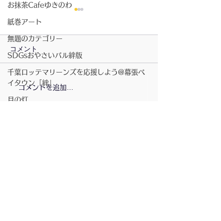
お抹茶Cafeゆきのわ
紙巻アート
無題のカテゴリー
コメント
SDGsおやさいバル絆版
千葉ロッテマリーンズを応援しよう@幕張ベ
2026/07/23〜月の灯
イタウン「絆」
コメントを追加…
2026/7/23〜お
きのわ
月の灯
商店街の行事
講演会
書籍
ベイタウン夏祭り
配信登録
コミュニティスペース「絆」
無題のカテゴリー
坂元さんのピアノ演奏