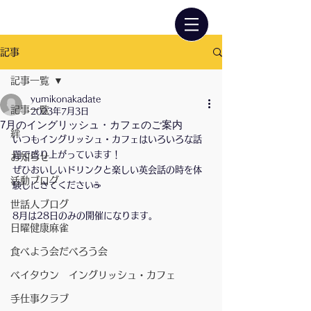
記事
記事一覧
yumikonakadate
記事一覧
2023年7月3日
7月のイングリッシュ・カフェのご案内
絆
いつもイングリッシュ・カフェはいろいろな話
題で盛り上がっています！
お知らせ
ぜひおいしいドリンクと楽しい英会話の時を体
活動ブログ
験しにきてください☕️
世話人ブログ
8月は28日のみの開催になります。
日曜健康麻雀
食べよう会だべろう会
ベイタウン イングリッシュ・カフェ
手仕事クラブ