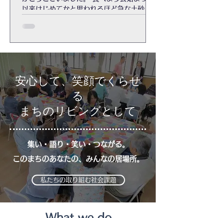
以来はじめてかと思われるほど急な土砂降
りになり傘をもたない方もあり慌てまし
た。 来月は8/20（木）人気の手打ちそばで
す。
安心して、笑顔でくらせ
る
まちのリビングとして
集い・語り・笑い・つながる。
このまちのあなたの、みんなの居場所。
私たちの取り組む社会課題
What we do