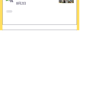
8月2日
2026/7/23〜お抹茶Cafeゆきの
わ
美原 環
8月2日
おためし体心調整〜2026/07
美原 環
8月2日