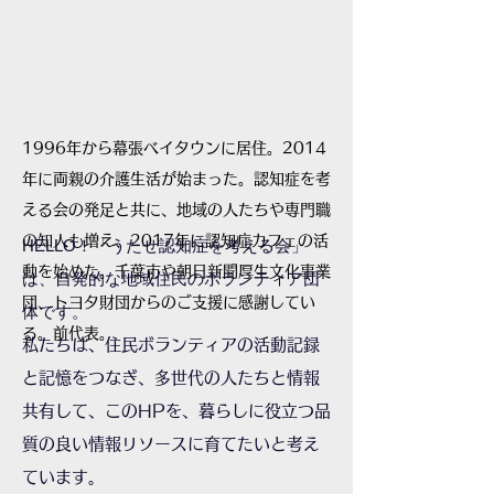
1996年から幕張ベイタウンに居住。2014
年に両親の介護生活が始まった。認知症を考
える会の発足と共に、地域の人たちや専門職
の知人も増え、2017年に認知症カフェの活
HELLO！「うたせ認知症を考える会」
動を始めた。千葉市や朝日新聞厚生文化事業
は、自発的な地域住民のボランティア団
団、トヨタ財団からのご支援に感謝してい
体です。
る。前代表。
私たちは、住民ボランティアの活動記録
と記憶をつなぎ、多世代の人たちと情報
共有して、このHPを、暮らしに役立つ品
質の良い情報リソースに育てたいと考え
ています。