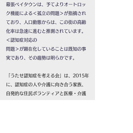
幕張ベイタウンは、予てよりオートロッ
ク機能による＜孤立の問題＞が指摘され
ており、人口動態からは、この街の高齢
化率は急速に進むと推測されています。
＜認知症対応の
問題＞が顕在化していることは既知の事
実であり、その趨勢は明らかです。
「うたせ認知症を考える会」は、2015年
に、認知症の人や介護に向き合う家族、
自発的な住民ボランティアと医療・介護
の専門職の人たちが主体となって、設立
されました。
2017年4月に、朝日新聞厚生文化事業団
からの応援助成を得て、幕張ベイタウン