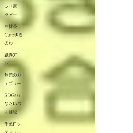
ンド富士
ツアー
お抹茶
Cafeゆき
のわ
紙巻アー
ト
無題のカ
テゴリー
SDGsお
やさいバ
ル絆版
千葉ロッ
テマリー