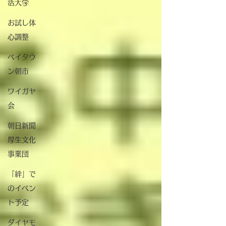
活大学
お試し体
心調整
ベイタウ
ン朝市
ワイガヤ
会
朝日新聞
厚生文化
事業団
「絆」で
のイベン
ト予定
ダイヤモ