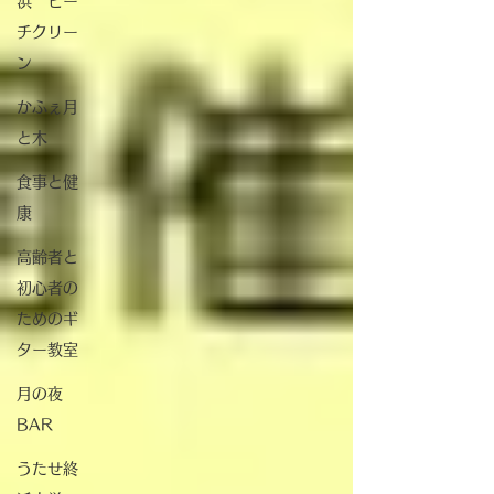
浜 ビー
チクリー
ン
かふぇ月
と木
食事と健
康
高齢者と
初心者の
ためのギ
ター教室
月の夜
BAR
うたせ終