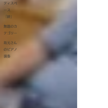
ティスペ
ース
「絆」
無題のカ
テゴリー
坂元さん
のピアノ
演奏