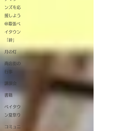
ンズを応
援しよう
@幕張ベ
イタウン
「絆」
月の灯
商店街の
行事
講演会
書籍
ベイタウ
ン夏祭り
コミュニ