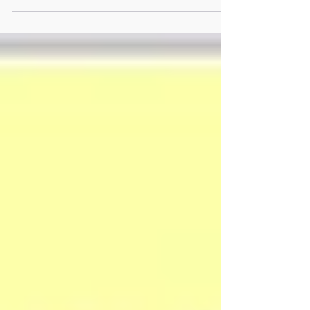
今月は、ひしひしと暑さを感じるなかで、計
3回の開催となりました。楽しい話題と笑顔
あふれる「絆」でした。