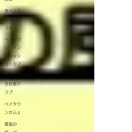
食べよう
会だべろ
う会
ベイタウ
ン イン
グリッシ
ュ・カフ
ェ
手仕事ク
ラブ
ベイタウ
ンかふぇ
幕張の