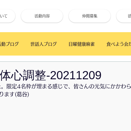
いて
活動内容
仲間募集
活動ブログ
世話人ブログ
日曜健康麻雀
食べよう会
フェ
手仕事クラブ
ベイタウンかふぇ
幕張の浜 
心調整-20211209
た。限定4名枠が埋まる感じで、皆さんの元気にかかわ
高齢者と初心者のためのギター教室
月の夜BAR
うた
ります(葛谷)
朝市
ワイガヤ会
朝日新聞厚生文化事業団
「絆」で