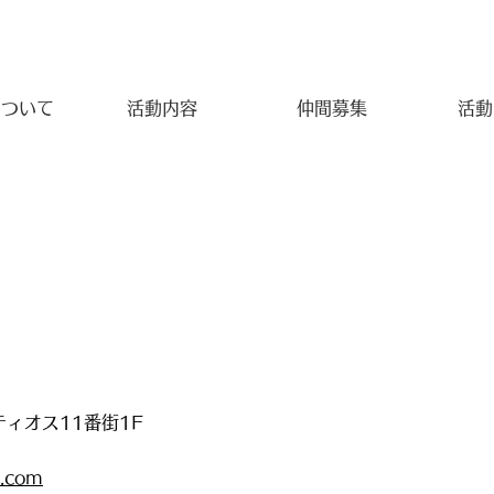
が脳
について
活動内容
仲間募集
活動
ティオス11番街1F
l.com