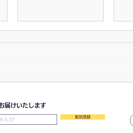
最先
齢社
◼️
化。 
部M
析し
数値
7月の食べよう会は冷やし中
「同
華
る検
的で
をお届けいたします
スク
とし
配信登録
構造
👉