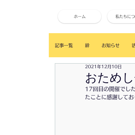
ホーム
私たちにつ
記事一覧
絆
お知らせ
2021年12月10日
ベイタウン イングリッシュ・カ
おためし体
17回目の開催でし
かふぇ月と木
食事と健康
たことに感謝してお
お試し体心調整
ベイタウン