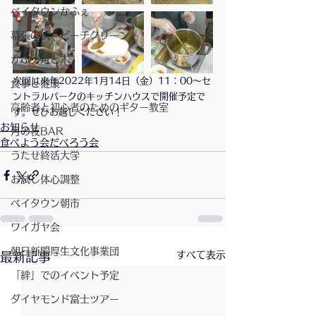
ベイタウンかふぇ
幕張の浜 ビーチクリーン
かふぇ月と木
次回は来年2022年1月14日（金）11：00〜セ
食事と健康
ントラルパークのキッチンハウスで開催予定で
高齢者と初心者のためのギター教室
す。ぜひお越しください！
お知らせ
月の夜BAR
食べよう会だべろう会
うたせ終活大学
お試し体心調整
ベイタウン朝市
ワイガヤ会
朝日新聞厚生文化事業団
すべて表示
最新記事
「絆」でのイベント予定
ダイヤモンド富士ツアー