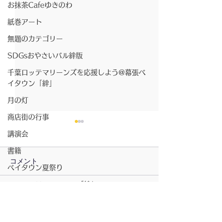
お抹茶Cafeゆきのわ
紙巻アート
無題のカテゴリー
SDGsおやさいバル絆版
千葉ロッテマリーンズを応援しよう@幕張ベ
イタウン「絆」
月の灯
商店街の行事
最先端の認知症予防！〜
講演会
超高齢社会を救う新たな
書籍
技術〜
◼️3万件の画像でリスクを数
コメント
ベイタウン夏祭り
値化。 👉 「MVision
health」:頭部MRI画像を
コミュニティスペース「絆」
AI（人工知能）で解析し、脳
コメントを追加…
3月の食べよう
無題のカテゴリー
の萎縮度や血管性変化を数値
じるちらし寿司
坂元さんのピアノ演奏
化(世界初)して「脳年齢」や