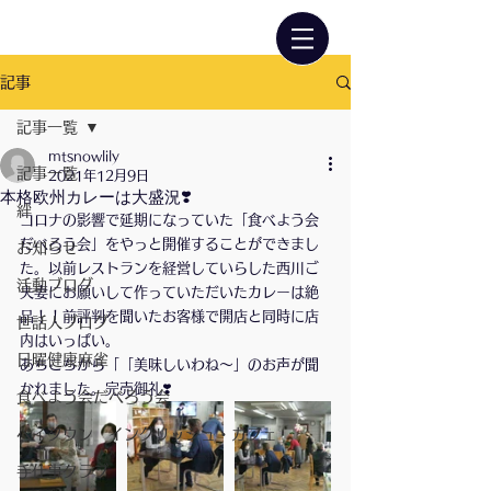
記事
記事一覧
mtsnowlily
記事一覧
2021年12月9日
本格欧州カレーは大盛況❣️
絆
コロナの影響で延期になっていた「食べよう会
だべろう会」をやっと開催することができまし
お知らせ
た。以前レストランを経営していらした西川ご
活動ブログ
夫妻にお願いして作っていただいたカレーは絶
品！！前評判を聞いたお客様で開店と同時に店
世話人ブログ
内はいっぱい。
日曜健康麻雀
あちこちから「「美味しいわね〜」のお声が聞
かれました。完売御礼❣️
食べよう会だべろう会
ベイタウン イングリッシュ・カフェ
手仕事クラブ