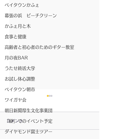
ベイタウンかふぇ
幕張の浜 ビーチクリーン
かふぇ月と木
食事と健康
高齢者と初心者のためのギター教室
月の夜BAR
うたせ終活大学
お試し体心調整
ベイタウン朝市
ワイガヤ会
朝日新聞厚生文化事業団
コメント
「絆」でのイベント予定
ダイヤモンド富士ツアー
2026/07/23〜月の灯