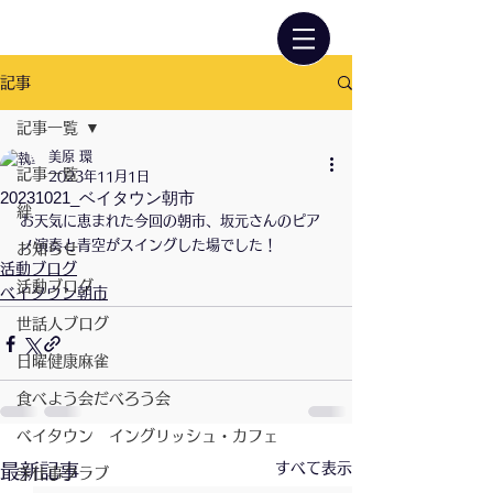
記事
記事一覧
美原 環
記事一覧
2023年11月1日
20231021_ベイタウン朝市
絆
お天気に恵まれた今回の朝市、坂元さんのピア
ノ演奏と青空がスイングした場でした！
お知らせ
活動ブログ
活動ブログ
ベイタウン朝市
世話人ブログ
日曜健康麻雀
食べよう会だべろう会
ベイタウン イングリッシュ・カフェ
すべて表示
最新記事
手仕事クラブ