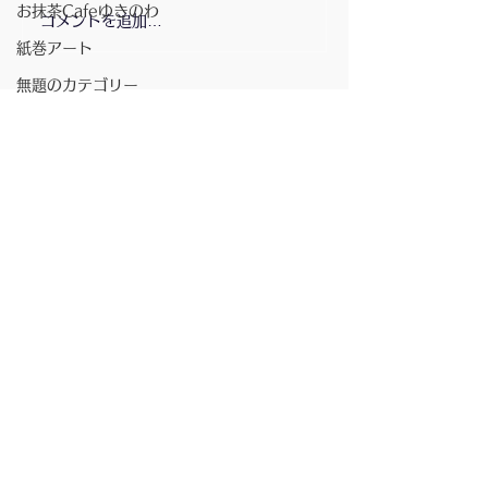
お抹茶Cafeゆきのわ
コメントを追加…
2026/7/23〜お
きのわ
紙巻アート
無題のカテゴリー
SDGsおやさいバル絆版
千葉ロッテマリーンズを応援しよう@幕張ベ
イタウン「絆」
配信登録
月の灯
商店街の行事
講演会
書籍
ベイタウン夏祭り
コミュニティスペース「絆」
うたせ認知症を考える会
〒261-0013
千葉県千葉市美浜区打瀬2-14パティオス11番街1F
無題のカテゴリー
TEL：
070-9239-5552
E-MAIL:
info.utasecafe@gmail.com
坂元さんのピアノ演奏