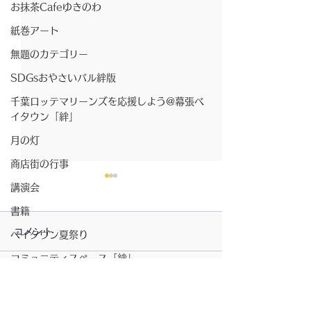
お抹茶Cafeゆきのわ
紙巻アート
無題のカテゴリー
SDGsおやさいバル絆版
千葉ロッテマリーンズを応援しよう@幕張ベ
イタウン「絆」
月の灯
商店街の行事
講演会
書籍
コメント
ベイタウン夏祭り
コミュニティスペース「絆」
2026/07/23〜月の灯
無題のカテゴリー
コメントを追加…
2026/7/23〜お
きのわ
坂元さんのピアノ演奏