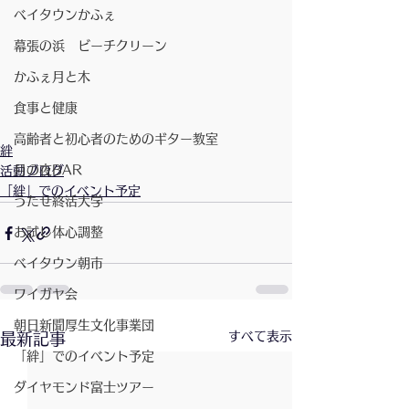
ベイタウンかふぇ
幕張の浜 ビーチクリーン
かふぇ月と木
食事と健康
高齢者と初心者のためのギター教室
絆
月の夜BAR
活動ブログ
「絆」でのイベント予定
うたせ終活大学
お試し体心調整
ベイタウン朝市
ワイガヤ会
朝日新聞厚生文化事業団
すべて表示
最新記事
「絆」でのイベント予定
ダイヤモンド富士ツアー