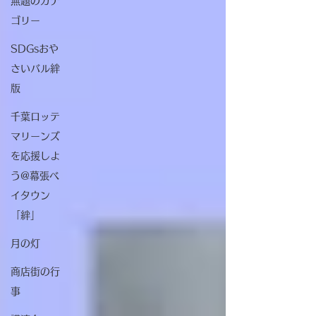
無題のカテ
ゴリー
SDGsおや
さいバル絆
版
千葉ロッテ
マリーンズ
を応援しよ
う@幕張ベ
イタウン
「絆」
月の灯
商店街の行
事