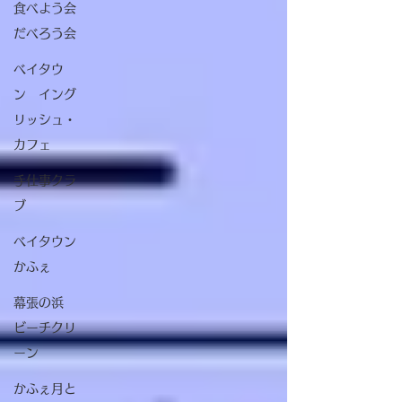
食べよう会
だべろう会
ベイタウ
ン イング
リッシュ・
カフェ
手仕事クラ
ブ
ベイタウン
かふぇ
幕張の浜
ビーチクリ
ーン
かふぇ月と