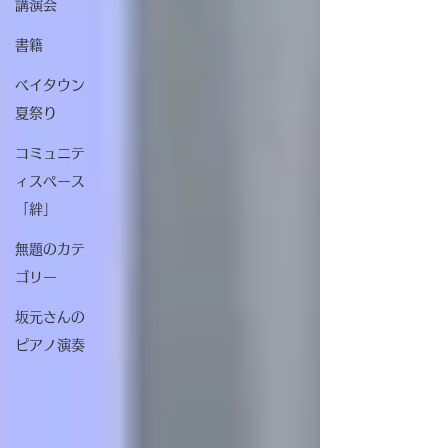
講演会
書籍
ベイタウン
夏祭り
コミュニテ
ィスペース
「絆」
無題のカテ
ゴリー
坂元さんの
ピアノ演奏