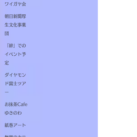
ワイガヤ会
朝日新聞厚
生文化事業
団
「絆」での
イベント予
定
ダイヤモン
ド富士ツア
ー
お抹茶Cafe
ゆきのわ
紙巻アート