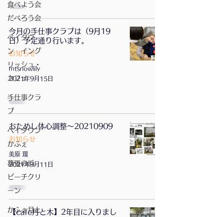
食べよう会
だべろう会
今月の手仕事クラブは（9月19
ベイタウ
日）予定通り行います。
ン イング
お知らせ
リッシュ・
mtsnowlily
カフェ
2021年9月15日
手仕事クラ
ブ
おためし体心調整〜20210909
ベイタウン
お知らせ
かふぇ
美原 環
幕張の浜
2021年9月11日
ビーチクリ
ーン
かふぇ月と
【cafe月と木】2年目に入りまし