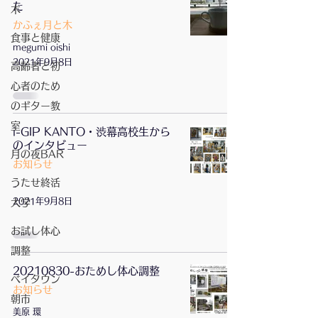
た
木
かふぇ月と木
食事と健康
megumi oishi
2021年9月8日
高齢者と初
心者のため
のギター教
室
i-GIP KANTO・渋幕高校生から
のインタビュー
月の夜BAR
お知らせ
うたせ終活
-
2021年9月8日
大学
お試し体心
調整
20210830-おためし体心調整
ベイタウン
お知らせ
朝市
美原 環