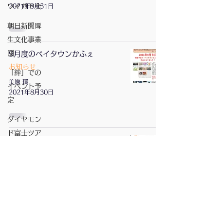
ワイガヤ会
2021年8月31日
朝日新聞厚
生文化事業
団
9月度のベイタウンかふぇ
お知らせ
「絆」での
美原 環
イベント予
2021年8月30日
定
ダイヤモン
ド富士ツア
9月イングリッシュ・カフェ
ー
ベイタウン イングリッシュ・カフェ
お抹茶Cafe
yumikonakadate
2021年8月30日
ゆきのわ
紙巻アート