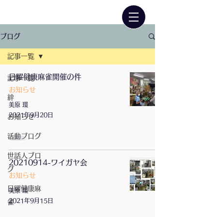
ブログ
記事一覧
日曜健康麻雀開催の件
記事一覧
お知らせ
絆
美原 環
2021年9月20日
お知らせ
活動ブログ
世話人ブロ
20210914-ワイガヤ会
グ
お知らせ
日曜健康麻
美原 環
2021年9月15日
雀